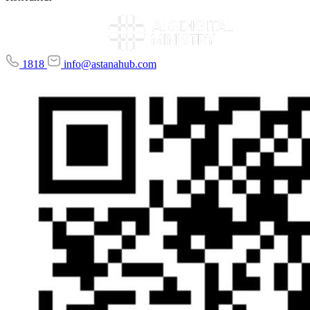
1818
info@astanahub.com