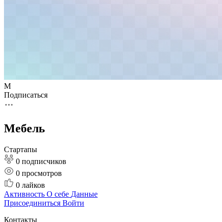
М
Подписаться
Мебель
Стартапы
0 подписчиков
0
просмотров
0
лайков
Активность
О себе
Данные
Присоединиться
Войти
Контакты