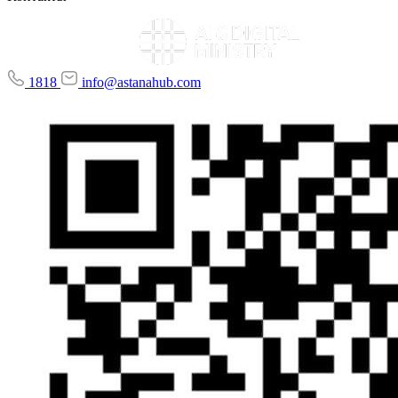
1818
info@astanahub.com