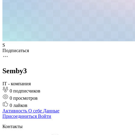
S
Подписаться
Semby3
IT - компания
0 подписчиков
0
просмотров
0
лайков
Активность
О себе
Данные
Присоединиться
Войти
Контакты