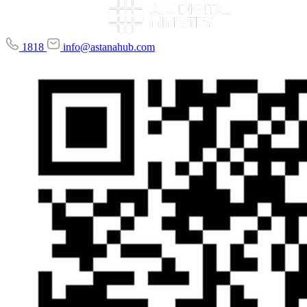
1818
info@astanahub.com