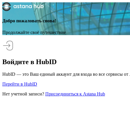
Добро пожаловать снова!
Продолжайте своё путешествие
Войдите в HubID
HubID — это Ваш единый аккаунт для входа во все сервисы от 
Перейти в HubID
Нет учетной записи?
Присоединиться к Astana Hub