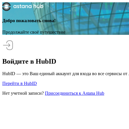
Добро пожаловать снова!
Продолжайте своё путешествие
Войдите в HubID
HubID — это Ваш единый аккаунт для входа во все сервисы от 
Перейти в HubID
Нет учетной записи?
Присоединиться к Astana Hub