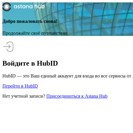
Добро пожаловать снова!
Продолжайте своё путешествие
Войдите в HubID
HubID — это Ваш единый аккаунт для входа во все сервисы от 
Перейти в HubID
Нет учетной записи?
Присоединиться к Astana Hub