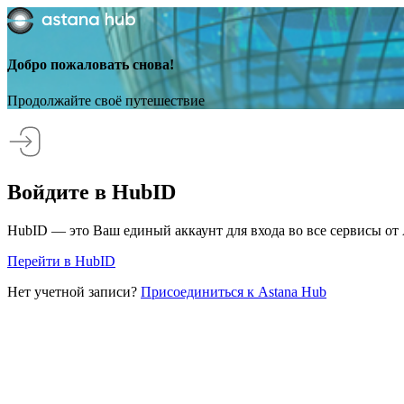
Добро пожаловать снова!
Продолжайте своё путешествие
Войдите в HubID
HubID — это Ваш единый аккаунт для входа во все сервисы от 
Перейти в HubID
Нет учетной записи?
Присоединиться к Astana Hub