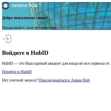
Добро пожаловать снова!
Продолжайте своё путешествие
Войдите в HubID
HubID — это Ваш единый аккаунт для входа во все сервисы от 
Перейти в HubID
Нет учетной записи?
Присоединиться к Astana Hub