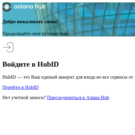
Добро пожаловать снова!
Продолжайте своё путешествие
Войдите в HubID
HubID — это Ваш единый аккаунт для входа во все сервисы от 
Перейти в HubID
Нет учетной записи?
Присоединиться к Astana Hub