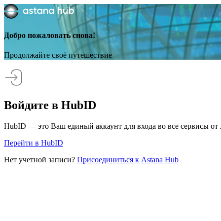
Добро пожаловать снова!
Продолжайте своё путешествие
Войдите в HubID
HubID — это Ваш единый аккаунт для входа во все сервисы от 
Перейти в HubID
Нет учетной записи?
Присоединиться к Astana Hub