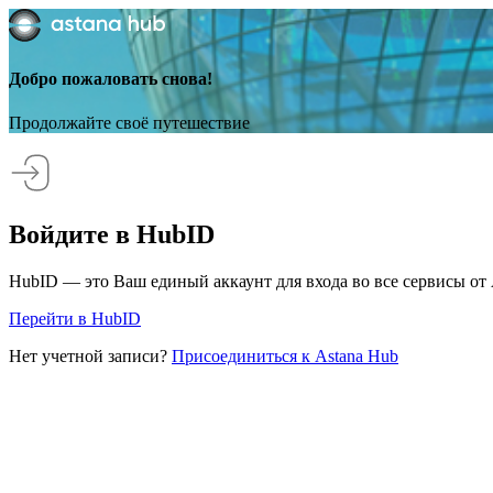
Добро пожаловать снова!
Продолжайте своё путешествие
Войдите в HubID
HubID — это Ваш единый аккаунт для входа во все сервисы от 
Перейти в HubID
Нет учетной записи?
Присоединиться к Astana Hub