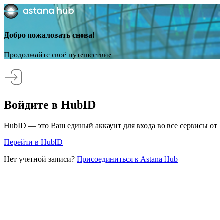
Добро пожаловать снова!
Продолжайте своё путешествие
Войдите в HubID
HubID — это Ваш единый аккаунт для входа во все сервисы от 
Перейти в HubID
Нет учетной записи?
Присоединиться к Astana Hub