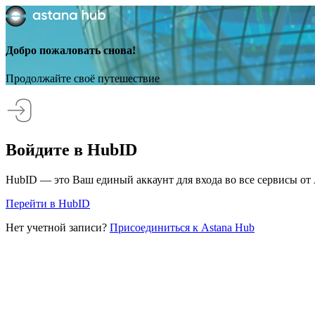
Добро пожаловать снова!
Продолжайте своё путешествие
Войдите в HubID
HubID — это Ваш единый аккаунт для входа во все сервисы от 
Перейти в HubID
Нет учетной записи?
Присоединиться к Astana Hub