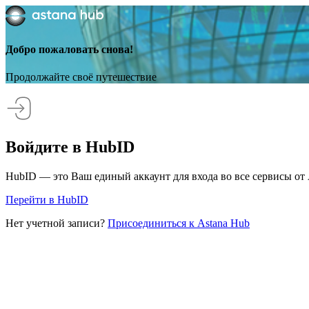
Добро пожаловать снова!
Продолжайте своё путешествие
Войдите в HubID
HubID — это Ваш единый аккаунт для входа во все сервисы от 
Перейти в HubID
Нет учетной записи?
Присоединиться к Astana Hub