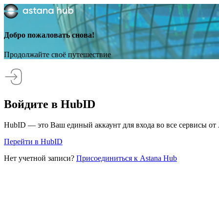
Добро пожаловать снова!
Продолжайте своё путешествие
Войдите в HubID
HubID — это Ваш единый аккаунт для входа во все сервисы от 
Перейти в HubID
Нет учетной записи?
Присоединиться к Astana Hub