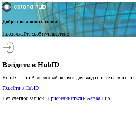
Добро пожаловать снова!
Продолжайте своё путешествие
Войдите в HubID
HubID — это Ваш единый аккаунт для входа во все сервисы от 
Перейти в HubID
Нет учетной записи?
Присоединиться к Astana Hub