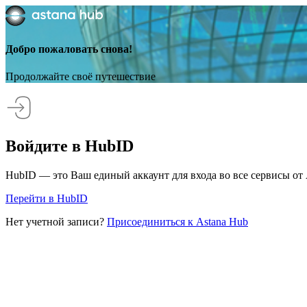
Добро пожаловать снова!
Продолжайте своё путешествие
Войдите в HubID
HubID — это Ваш единый аккаунт для входа во все сервисы от 
Перейти в HubID
Нет учетной записи?
Присоединиться к Astana Hub