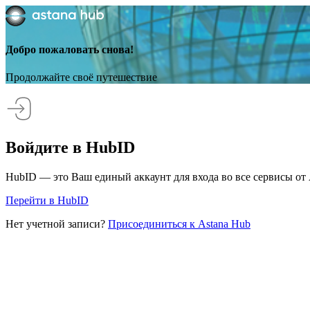
Добро пожаловать снова!
Продолжайте своё путешествие
Войдите в HubID
HubID — это Ваш единый аккаунт для входа во все сервисы от 
Перейти в HubID
Нет учетной записи?
Присоединиться к Astana Hub