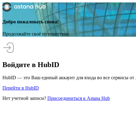
Добро пожаловать снова!
Продолжайте своё путешествие
Войдите в HubID
HubID — это Ваш единый аккаунт для входа во все сервисы от 
Перейти в HubID
Нет учетной записи?
Присоединиться к Astana Hub