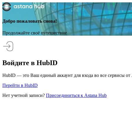
Добро пожаловать снова!
Продолжайте своё путешествие
Войдите в HubID
HubID — это Ваш единый аккаунт для входа во все сервисы от 
Перейти в HubID
Нет учетной записи?
Присоединиться к Astana Hub