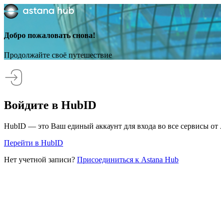
Добро пожаловать снова!
Продолжайте своё путешествие
Войдите в HubID
HubID — это Ваш единый аккаунт для входа во все сервисы от 
Перейти в HubID
Нет учетной записи?
Присоединиться к Astana Hub