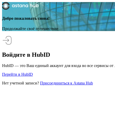
Добро пожаловать снова!
Продолжайте своё путешествие
Войдите в HubID
HubID — это Ваш единый аккаунт для входа во все сервисы от 
Перейти в HubID
Нет учетной записи?
Присоединиться к Astana Hub