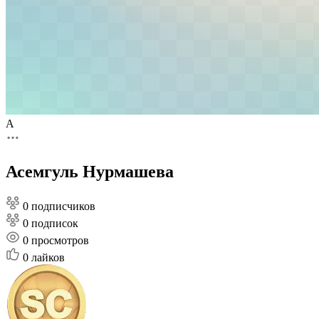
А
Асемгуль Нурмашева
0 подписчиков
0 подписок
0
просмотров
0
лайков