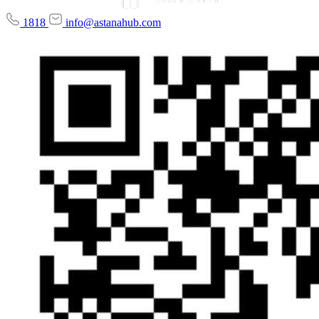
1818
info@astanahub.com