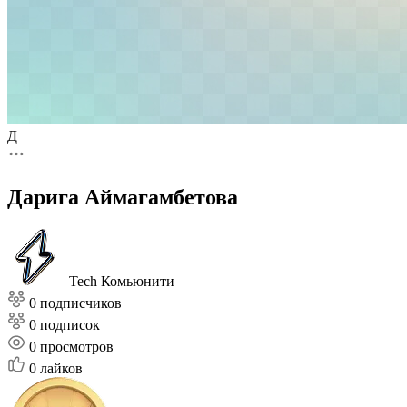
Д
Дарига Аймагамбетова
Tech Комьюнити
0 подписчиков
0 подписок
0
просмотров
0
лайков