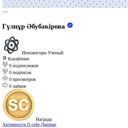
Гүлнұр Әбубәкірова
Инноваторы
Ученый
Kazakhstan
0 подписчиков
0 подписок
0
просмотров
0
лайков
Награда
Активность
О себе
Данные