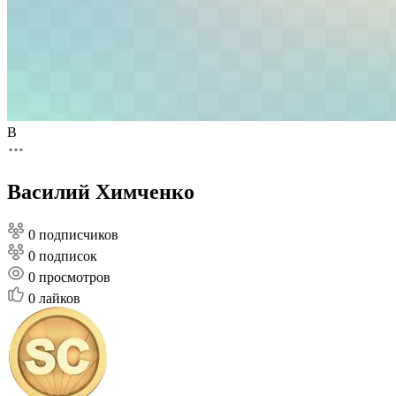
В
Василий Химченко
0 подписчиков
0 подписок
0
просмотров
0
лайков