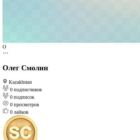
О
Олег Смолин
Kazakhstan
0 подписчиков
0 подписок
0
просмотров
0
лайков