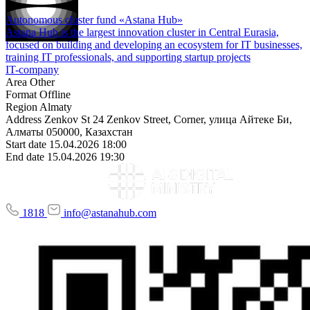
Autonomous cluster fund «Astana Hub»
Astana Hub is the largest innovation cluster in Central Eurasia,
focused on building and developing an ecosystem for IT businesses,
training IT professionals, and supporting startup projects
IT-company
Area
Other
Format
Offline
Region
Almaty
Address
Zenkov St 24 Zenkov Street, Corner, улица Айтеке Би,
Алматы 050000, Казахстан
Start date
15.04.2026 18:00
End date
15.04.2026 19:30
1818
info@astanahub.com