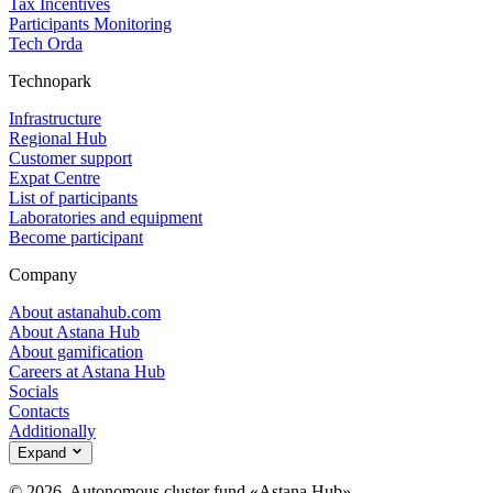
Tax Incentives
Participants Monitoring
Tech Orda
Technopark
Infrastructure
Regional Hub
Customer support
Expat Centre
List of participants
Laboratories and equipment
Become participant
Company
About astanahub.com
About Astana Hub
About gamification
Careers at Astana Hub
Socials
Contacts
Additionally
Expand
© 2026, Autonomous cluster fund «Astana Hub»