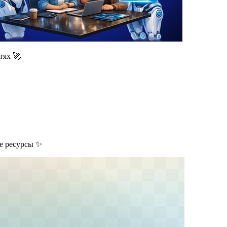
тях 🚀
е ресурсы ✨