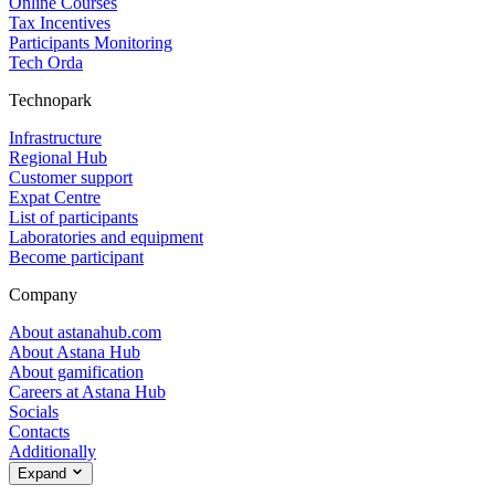
Online Courses
Tax Incentives
Participants Monitoring
Tech Orda
Technopark
Infrastructure
Regional Hub
Customer support
Expat Centre
List of participants
Laboratories and equipment
Become participant
Company
About astanahub.com
About Astana Hub
About gamification
Careers at Astana Hub
Socials
Contacts
Additionally
Expand