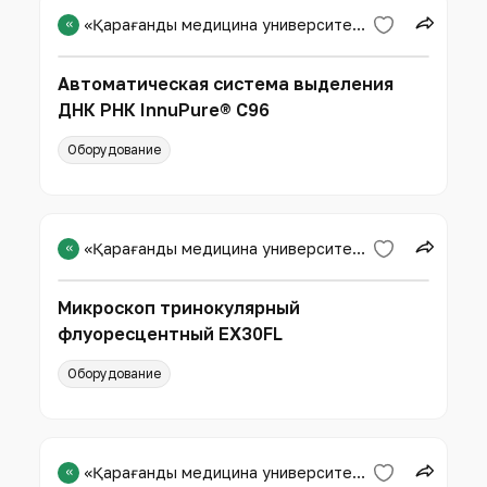
«
«Қарағанды медицина университеті» КЕАҚ
Автоматическая система выделения
ДНК РНК InnuPure® C96
Оборудование
«
«Қарағанды медицина университеті» КЕАҚ
Микроскоп тринокулярный
флуоресцентный EX30FL
Оборудование
«
«Қарағанды медицина университеті» КЕАҚ