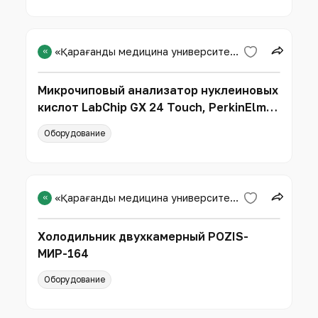
«
«Қарағанды медицина университеті» КЕАҚ
Микрочиповый анализатор нуклеиновых
кислот LabChip GX 24 Touch, PerkinElmer,
США
Оборудование
«
«Қарағанды медицина университеті» КЕАҚ
Холодильник двухкамерный POZIS-
МИР-164
Оборудование