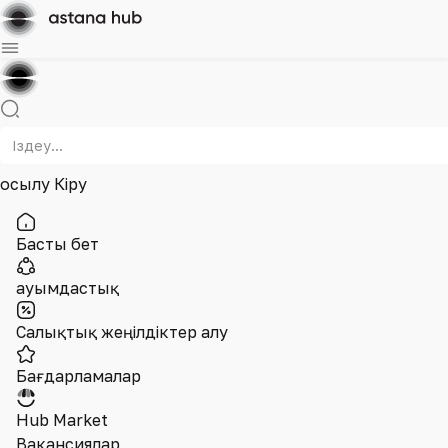
Қосылу
Кіру
Басты бет
Қауымдастық
Салықтық жеңілдіктер алу
Бағдарламалар
Hub Market
Вакансиялар