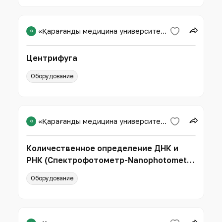
«
«Қарағанды медицина университеті» КЕАҚ
Центрифуга
Оборудование
«
«Қарағанды медицина университеті» КЕАҚ
Количественное определение ДНК и
РНК (Спектрофотометр-Nanophotometr
P 330 в комплекте, Implen)
Оборудование