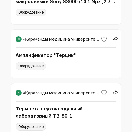
макросъемки Sony S3000 (10.1 Mpx ,2.7
d,4х,3200 ISO,2 АА) 28мм,640*4
Оборудование
«
«Қарағанды медицина университеті» КЕАҚ
Амплификатор "Терцик"
Оборудование
«
«Қарағанды медицина университеті» КЕАҚ
Термостат суховоздушный
лабораторный ТВ-80-1
Оборудование