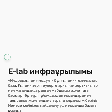
E-lab инфрақұрылымы
«Инфрақұрылым» модулі - бұл ғылыми-техникалық
база: Ғылыми зерттеулерге арналған зертханалар
мен мамандандырылған жабдықтар және тағы
басқалар. Әр түрлі ұйымдардың нысандарымен
танысыңыз және қолдану туралы сұраныс жіберіңіз.
Немесе кейінірек пайдалану үшін нысанды базаға
қосыңыз