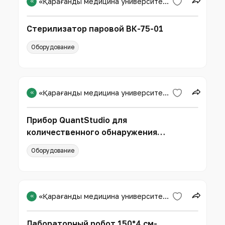
«
«Қарағанды медицина университеті» КЕАҚ
Стерилизатор паровой ВК-75-01
Оборудование
«
«Қарағанды медицина университеті» КЕАҚ
Прибор QuantStudio для
количественного обнаружения
продуктов полимеразной цепной
Оборудование
реакции (ПЦР) в реж
«
«Қарағанды медицина университеті» КЕАҚ
Лабораторный робот 150*4 см-