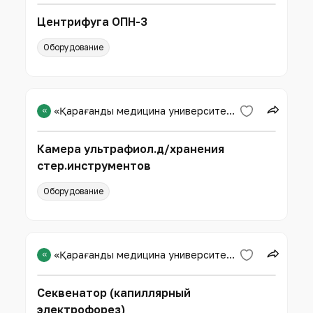
Центрифуга ОПН-3
Оборудование
«
«Қарағанды медицина университеті» КЕАҚ
Камера ультрафиол.д/хранения
стер.инструментов
Оборудование
«
«Қарағанды медицина университеті» КЕАҚ
Секвенатор (капиллярный
электрофорез)