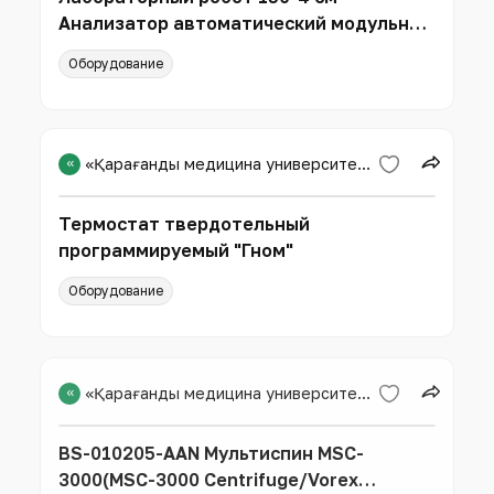
Анализатор автоматический модульный
Freedom EVO-2 150/4 (TECAN Schweiz A
Оборудование
«
«Қарағанды медицина университеті» КЕАҚ
Термостат твердотельный
программируемый "Гном"
Оборудование
«
«Қарағанды медицина университеті» КЕАҚ
BS-010205-AAN Мультиспин MSC-
3000(MSC-3000 Centrifuge/Vorex