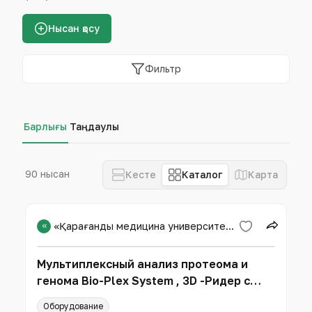
Нысан қосу
Фильтр
Барлығы
Таңдаулы
90 нысан
Кесте
Каталог
Карта
«
«Қарағанды медицина университеті» КЕАҚ
Мультиплексный анализ протеома и
генома Bio-Plex System , 3D -Ридер с
микропланшетной платформой
Оборудование