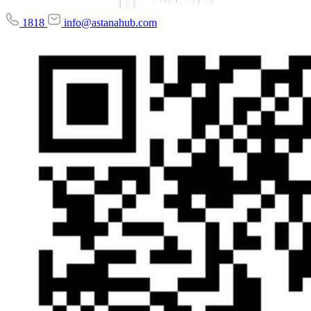
1818
info@astanahub.com