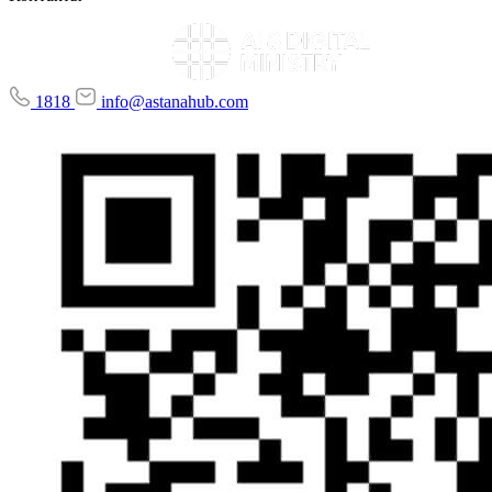
1818
info@astanahub.com