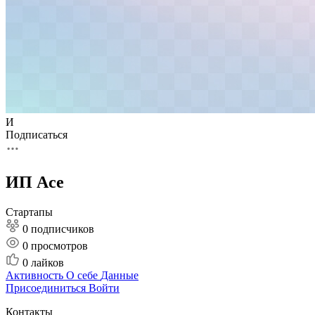
И
Подписаться
ИП Ace
Стартапы
0 подписчиков
0
просмотров
0
лайков
Активность
О себе
Данные
Присоединиться
Войти
Контакты