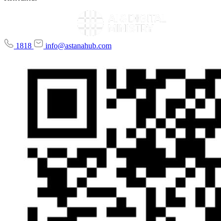
1818
info@astanahub.com