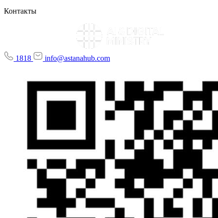
Контакты
1818
info@astanahub.com