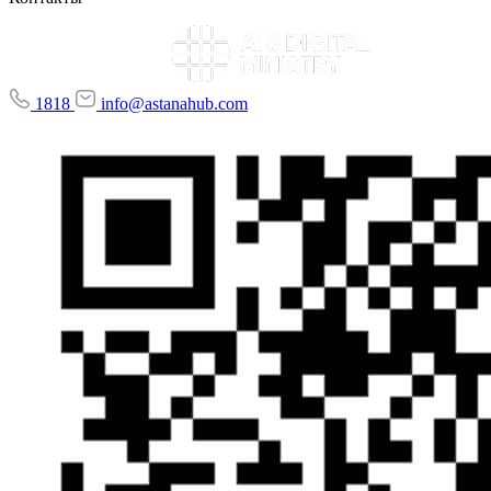
1818
info@astanahub.com