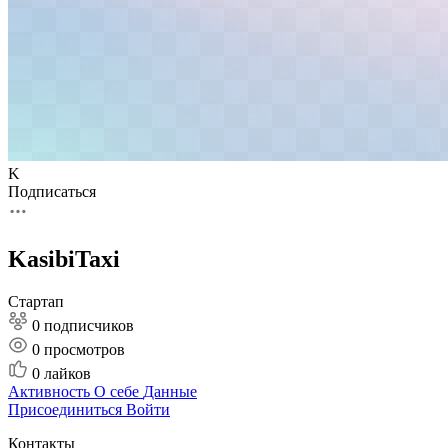
K
Подписаться
KasibiTaxi
Стартап
0 подписчиков
0
просмотров
0
лайков
Активность
О себе
Данные
Присоединиться
Войти
Контакты