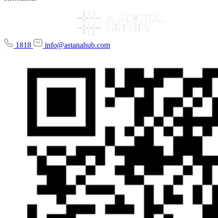
1818
info@astanahub.com