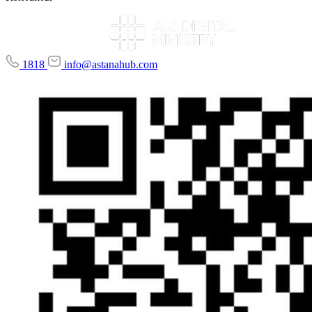
1818
info@astanahub.com