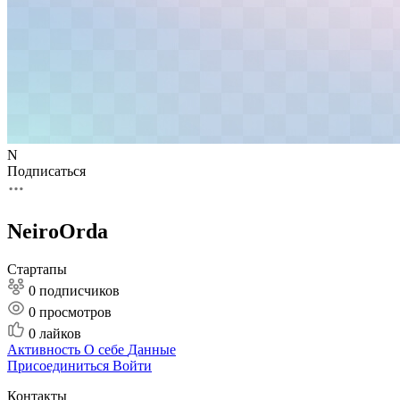
N
Подписаться
NeiroOrda
Стартапы
0 подписчиков
0
просмотров
0
лайков
Активность
О себе
Данные
Присоединиться
Войти
Контакты