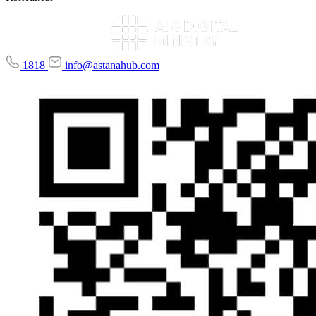
1818
info@astanahub.com