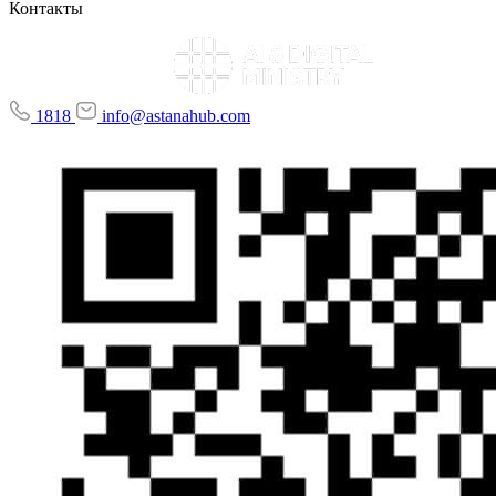
Контакты
1818
info@astanahub.com