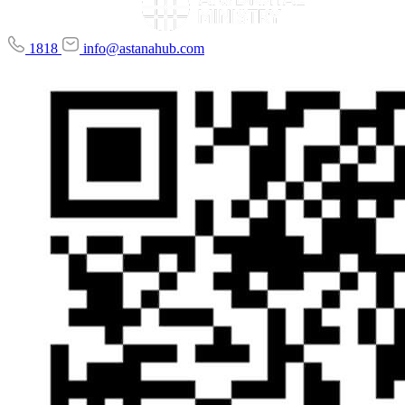
1818
info@astanahub.com