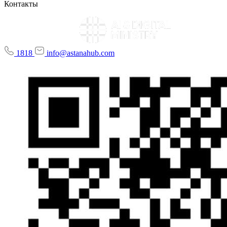
Контакты
1818
info@astanahub.com