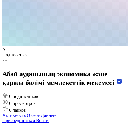
А
Подписаться
Абай ауданының экономика және
қаржы бөлімі мемлекеттік мекемесі
0 подписчиков
0
просмотров
0
лайков
Активность
О себе
Данные
Присоединиться
Войти