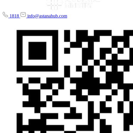
1818
info@astanahub.com