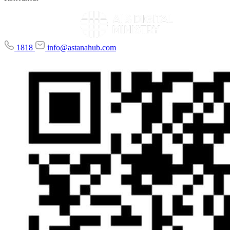
1818
info@astanahub.com