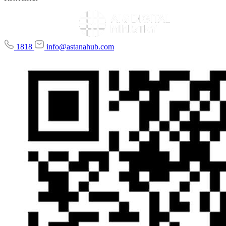
1818
info@astanahub.com