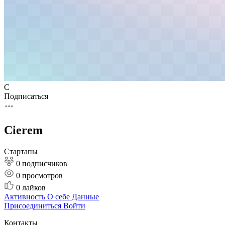
C
Подписаться
Cierem
Стартапы
0 подписчиков
0
просмотров
0
лайков
Активность
О себе
Данные
Присоединиться
Войти
Контакты