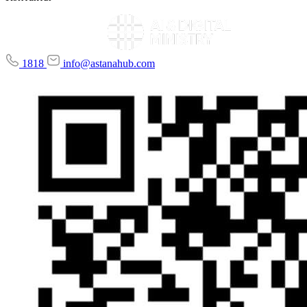
1818
info@astanahub.com