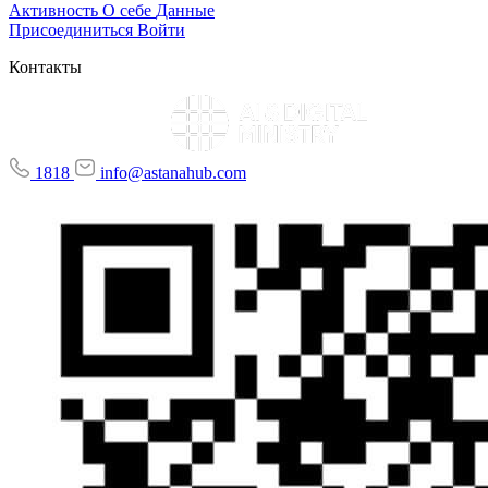
Активность
О себе
Данные
Присоединиться
Войти
Контакты
1818
info@astanahub.com