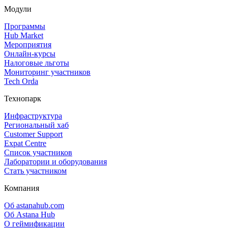
Модули
Программы
Hub Market
Мероприятия
Онлайн‑курсы
Налоговые льготы
Мониторинг участников
Tech Orda
Технопарк
Инфраструктура
Региональный хаб
Customer Support
Expat Centre
Список участников
Лаборатории и оборудования
Стать участником
Компания
Об astanahub.com
Об Astana Hub
О геймификации