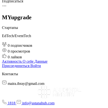
Подписаться
MYupgrade
Стартапы
EdTech/EventTech
0 подписчиков
0
просмотров
0
лайков
Активность
О себе
Данные
Присоединиться
Войти
Контакты
maira.ibray@gmail.com
1818
info@astanahub.com