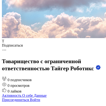
Т
Подписаться
Товарищество с ограниченной
ответственностью Тайгер Роботикс
0 подписчиков
0
просмотров
0
лайков
Активность
О себе
Данные
Присоединиться
Войти