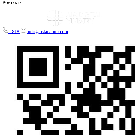
Контакты
1818
info@astanahub.com